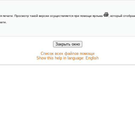
ля печати. Просмотр такой версии осуществляется при помощи ярлыка
, который отображ
чати.
Список всех файлов помощи
Show this help in language: English